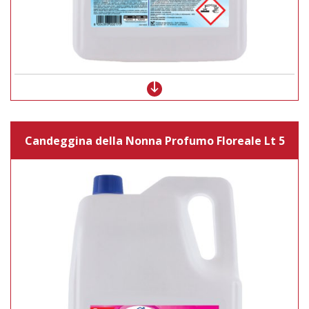
Candeggina della Nonna Profumo Floreale Lt 5