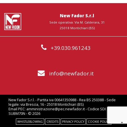
New Fador S.r.l
Sede operativa: Via M. Calderara, 31
25018 Montichiari (BS)
+39.030.961243
info@newfador.it
New Fador S.r.l. - Partita iva 00641350988 - Rea BS 250388 - Sede
legale: via Brescia, 16 - 25018 Montichiari (BS)
Email PEC: amministrazione@pec.newfador.it - Codice SDI
SUBM70N - © 2026
WHISTLEBLOWING
CREDITS
PRIVACY POLICY
COOKIE POLICY