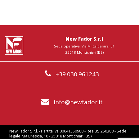
New Fador S.r.l
Sede operativa: Via M. Calderara, 31
25018 Montichiari (BS)
+39.030.961243
info@newfador.it
New Fador S.r.l. - Partita iva 00641350988 - Rea BS 250388 - Sede
legale: via Brescia, 16 - 25018 Montichiari (BS)