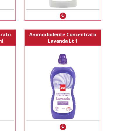
rato
Ammorbidente Concentrato
ml
Lavanda Lt 1