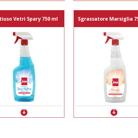
tiuso Vetri Spary 750 ml
Sgrassatore Marsiglia 7